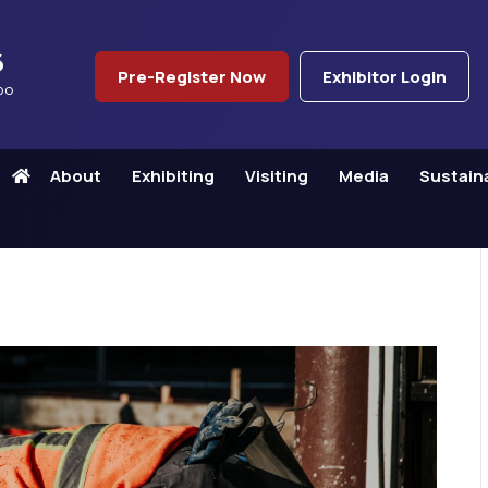
6
Pre-Register Now
Exhibitor Login
po
About
Exhibiting
Visiting
Media
Sustaina