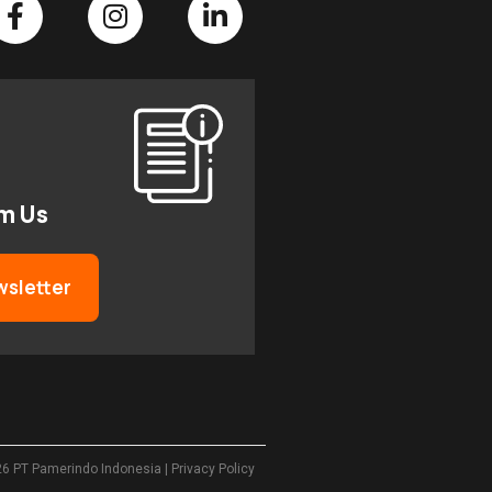
om Us
wsletter
26
PT Pamerindo Indonesia
|
Privacy Policy