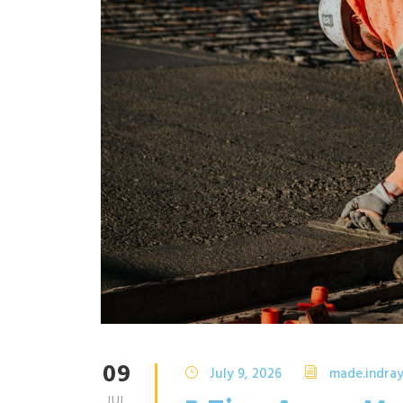
09
July 9, 2026
made.indra
JUL