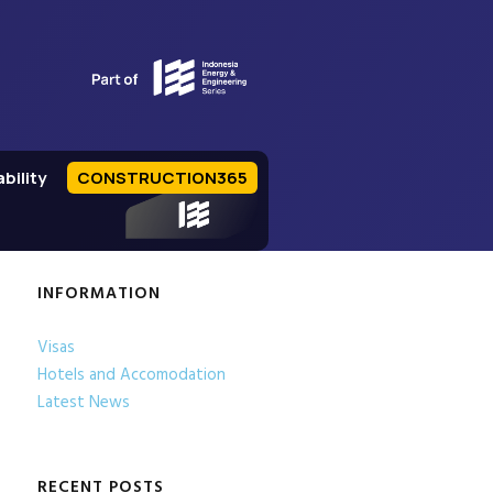
bility
CONSTRUCTION365
IEE Series
INFORMATION
Visas
Hotels and Accomodation
Latest News
RECENT POSTS