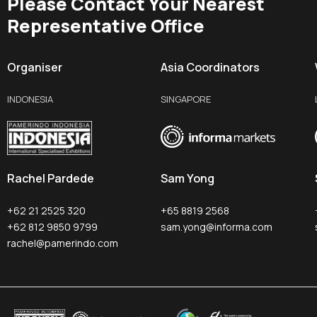
Please Contact Your Nearest
Representative Office
Organiser
Asia Coordinators
INDONESIA
SINGAPORE
Rachel Pardede
Sam Yong
+62 21 2525 320
+65 8819 2568
+62 812 9850 9799
sam.yong@informa.com
rachel@pamerindo.com