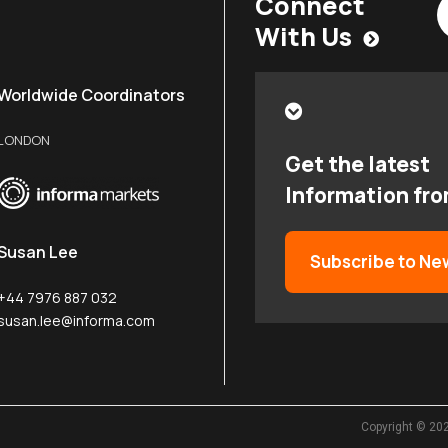
Connect
With Us
Worldwide Coordinators
LONDON
Get the latest
Information fr
Susan Lee
Subscribe to Ne
+44 7976 887 032
susan.lee@informa.com
Copyright © 20