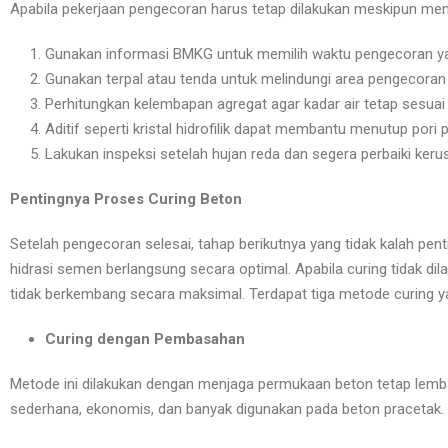
Apabila pekerjaan pengecoran harus tetap dilakukan meskipun mem
Gunakan informasi BMKG untuk memilih waktu pengecoran yang
Gunakan terpal atau tenda untuk melindungi area pengeco
Perhitungkan kelembapan agregat agar kadar air tetap sesuai 
Aditif seperti kristal hidrofilik dapat membantu menutup pori
Lakukan inspeksi setelah hujan reda dan segera perbaiki k
Pentingnya Proses Curing Beton
Setelah pengecoran selesai, tahap berikutnya yang tidak kalah pen
hidrasi semen berlangsung secara optimal. Apabila curing tidak dil
tidak berkembang secara maksimal. Terdapat tiga metode curing ya
Curing dengan Pembasahan
Metode ini dilakukan dengan menjaga permukaan beton tetap lemba
sederhana, ekonomis, dan banyak digunakan pada beton pracetak.