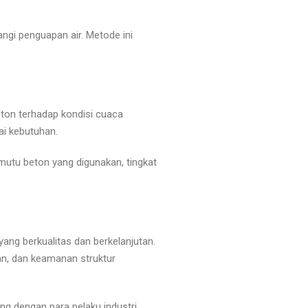
ngi penguapan air. Metode ini
ton terhadap kondisi cuaca
ai kebutuhan.
mutu beton yang digunakan, tingkat
ng berkualitas dan berkelanjutan.
an, dan keamanan struktur
ung dengan para pelaku industri