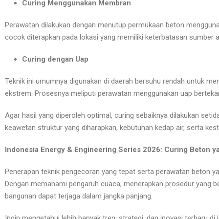
Curing Menggunakan Membran
Perawatan dilakukan dengan menutup permukaan beton menggunakan m
cocok diterapkan pada lokasi yang memiliki keterbatasan sumber ai
Curing dengan Uap
Teknik ini umumnya digunakan di daerah bersuhu rendah untuk me
ekstrem. Prosesnya meliputi perawatan menggunakan uap bertekan
Agar hasil yang diperoleh optimal, curing sebaiknya dilakukan set
keawetan struktur yang diharapkan, kebutuhan kedap air, serta kes
Indonesia Energy & Engineering Series 2026: Curing Beton y
Penerapan teknik pengecoran yang tepat serta perawatan beton ya
Dengan memahami pengaruh cuaca, menerapkan prosedur yang benar
bangunan dapat terjaga dalam jangka panjang.
Ingin mengetahui lebih banyak tren, strategi, dan inovasi terbaru 