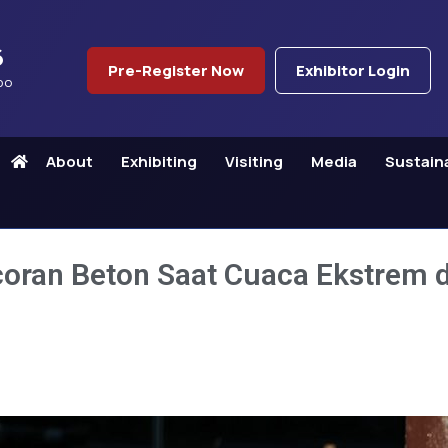
6
Pre-Register Now
Exhibitor Login
po
About
Exhibiting
Visiting
Media
Sustaina
oran Beton Saat Cuaca Ekstrem