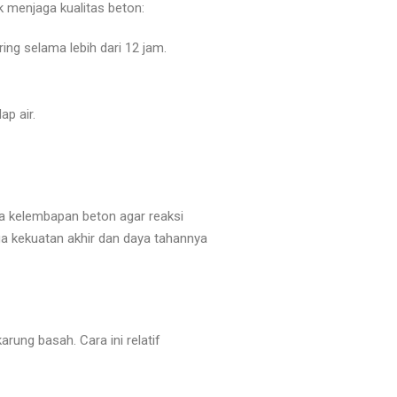
k menjaga kualitas beton:
ng selama lebih dari 12 jam.
ap air.
ga kelembapan beton agar reaksi
gga kekuatan akhir dan daya tahannya
ung basah. Cara ini relatif