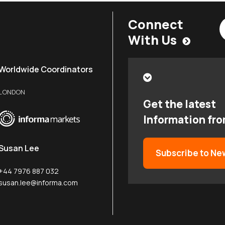
Connect
With Us
Worldwide Coordinators
LONDON
Get the latest
Information fr
Susan Lee
Subscribe to Ne
+44 7976 887 032
susan.lee@informa.com