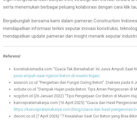
serta menemukan berbagai peluang kolaborasi dengan cara klik tau
Bergabunglah bersama kami dalam pameran Construction Indonesi
mendapatkan informasi terkini seputar inovasi konstruksi, teknologi
mendapatkan update pameran dan insight menarik seputar industri 
Referensi:
konstruksimedia.com “Cuaca Tak Bersahabat: Ini Jurus Ampuh Saat Ng
jurus-ampuh-saat-ngecor-beton-di-musim-hujan/
asiacon.co.id “Pengertian dan Fungsi Curing Beton”. Diakses pada 6 J
sobute.co.id “Dampak Hujan pada Beton: Tips Aman Pengecoran di Mu
scgcbm.id (26 Januari 2022) “Tips Pengerjaan Cor Beton di Musim Huj
kairospratamakarya.com (16 April 2025) “Cuaca dan Hasil Pengecoran 
https://kairospratamakarya.com/blog/cuaca-dan-hasil-pengecoran-b
decon.co.id (7 April 2026) “7 Kesalahan Saat Cor Beton yang Bisa Biki