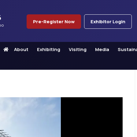
6
Pre-Register Now
Exhibitor Login
po
About
Exhibiting
Visiting
Media
Sustaina