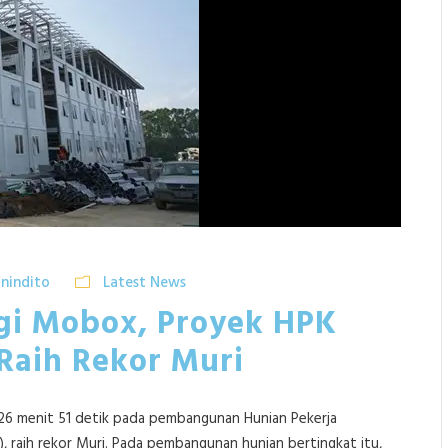
nindito
Latest News
gi Mobox, Proyek HPK
 Raih Rekor Muri
 26 menit 51 detik pada pembangunan Hunian Pekerja
N), raih rekor Muri. Pada pembangunan hunian bertingkat itu,