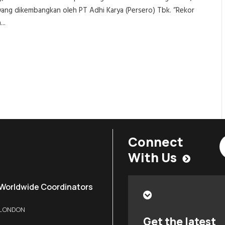
ng dikembangkan oleh PT Adhi Karya (Persero) Tbk. “Rekor
..
Connect
With Us
Worldwide Coordinators
LONDON
Get the latest