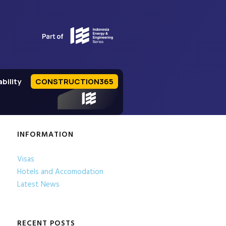
bility
CONSTRUCTION365
IEE Series
INFORMATION
Visas
Hotels and Accomodation
Latest News
RECENT POSTS