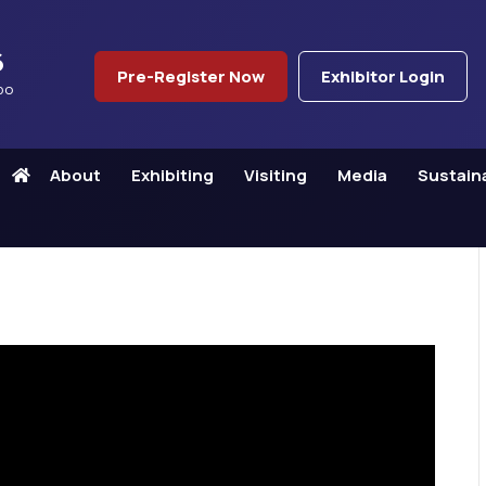
6
Pre-Register Now
Exhibitor Login
po
About
Exhibiting
Visiting
Media
Sustaina