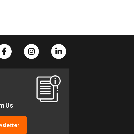
om Us
wsletter