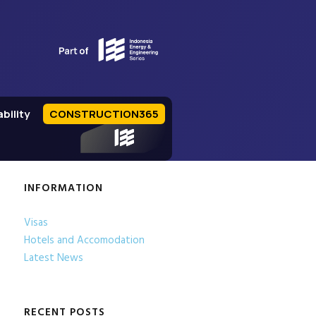
bility
CONSTRUCTION365
IEE Series
INFORMATION
Visas
Hotels and Accomodation
Latest News
RECENT POSTS