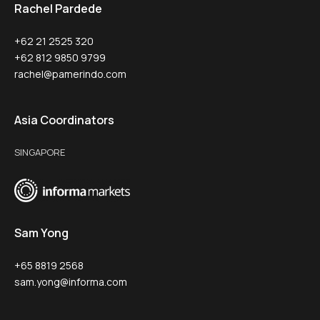
Rachel Pardede
+62 21 2525 320
+62 812 9850 9799
rachel@pamerindo.com
Asia Coordinators
SINGAPORE
Sam Yong
+65 8819 2568
sam.yong@informa.com