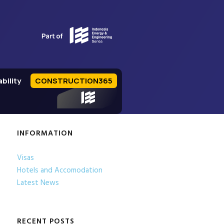
bility
CONSTRUCTION365
IEE Series
INFORMATION
Visas
Hotels and Accomodation
Latest News
RECENT POSTS