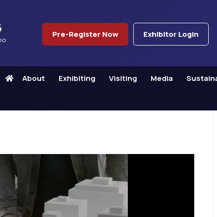
6
Pre-Register Now
Exhibitor Login
po
About
Exhibiting
Visiting
Media
Sustaina