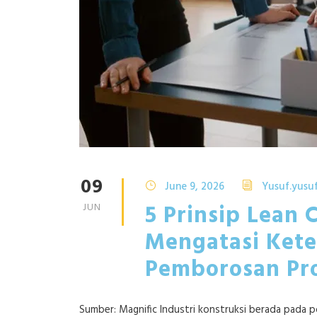
09
June 9, 2026
Yusuf.yusu
5 Prinsip Lean 
JUN
Mengatasi Ket
Pemborosan Pr
Sumber: Magnific Industri konstruksi berada pada 