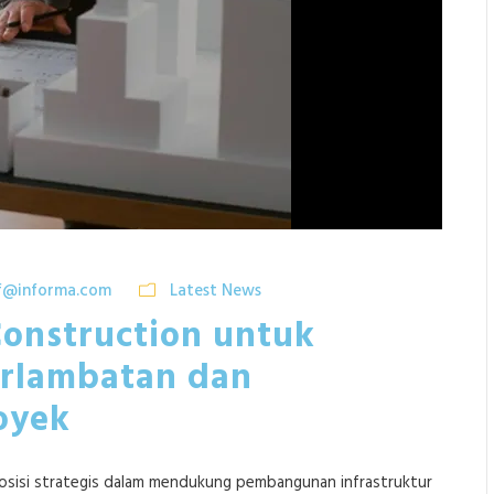
f@informa.com
Latest News
Construction untuk
erlambatan dan
oyek
posisi strategis dalam mendukung pembangunan infrastruktur