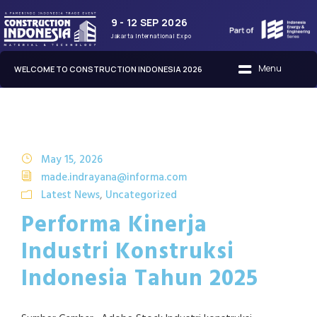
9 - 12 SEP 2026
Jakarta International Expo
WELCOME TO CONSTRUCTION INDONESIA 2026
May 15, 2026
made.indrayana@informa.com
Latest News
,
Uncategorized
Performa Kinerja
Industri Konstruksi
Indonesia Tahun 2025