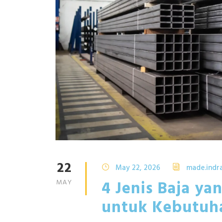
22
May 22, 2026
made.indr
4 Jenis Baja y
MAY
untuk Kebutuh