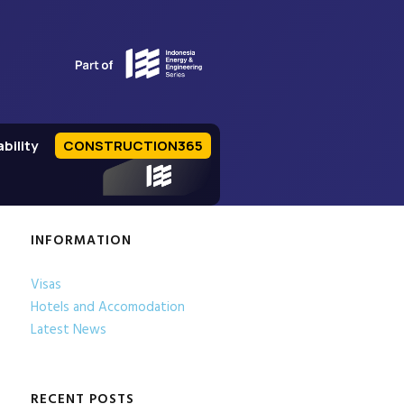
bility
CONSTRUCTION365
IEE Series
INFORMATION
Visas
Hotels and Accomodation
Latest News
RECENT POSTS