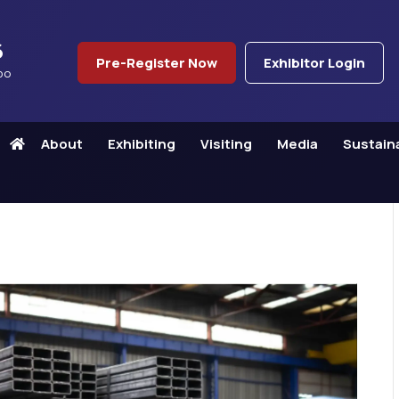
6
Pre-Register Now
Exhibitor Login
po
About
Exhibiting
Visiting
Media
Sustaina