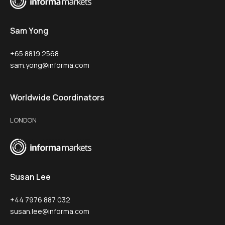
Sam Yong
+65 8819 2568
sam.yong@informa.com
Worldwide Coordinators
LONDON
Susan Lee
+44 7976 887 032
susan.lee@informa.com