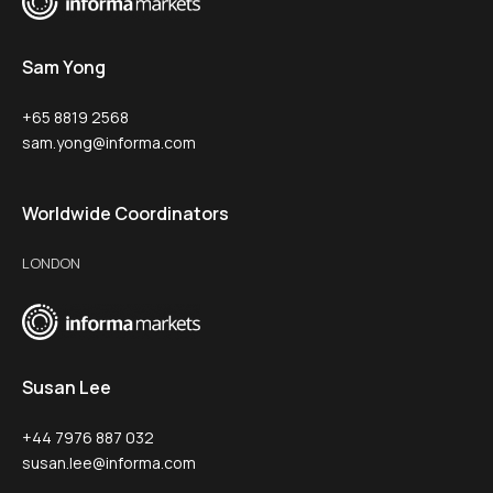
Sam Yong
+65 8819 2568
sam.yong@informa.com
Worldwide Coordinators
LONDON
Susan Lee
+44 7976 887 032
susan.lee@informa.com