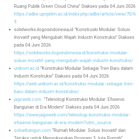
Ruang Publik Green Cloud China” Diakses pada 04 Juni 2026
https://adbe.upnjatim.ac.id/index.php/adbe/article/view/70/6
9
solidworks.ilogosindonesia,id “Konstruski Modular: Solusi
Inovatif yang Mengubah Wajah Industri Konstruksi” Diakses
pada 04 Juni 2026
https://solidworks.ilogoindonesia.id/konstruksi-modular-
solusi-inovatif-yang-mengubah-wajah-industri-konstruksi/
unikom.ac.id
“Konstruksi Modular Sebagai Tren Baru dalam
Industri Konstruksi” Diakses pada 04 Juni 2026:
https://web.unikom.ac.id/konstruksi-modular-sebagai-tren-
baru-dalam-industri-konstruksi/
jagoweb.com
“Teknologi Konstruksi Modular: Efisiensi
Bangunan di Era Modern” Diakses pada 04 Juni 2026
https://www.jagoweb.com/teknologi-konstruksi-modular-
efisiensi-bangunan-di-era-modern?utm_source
sobatbangun.com
“Rumah Modular: Solusi Inovatif dan
Terukur untuk Menyukseskan Program 3 Juta Rumah”