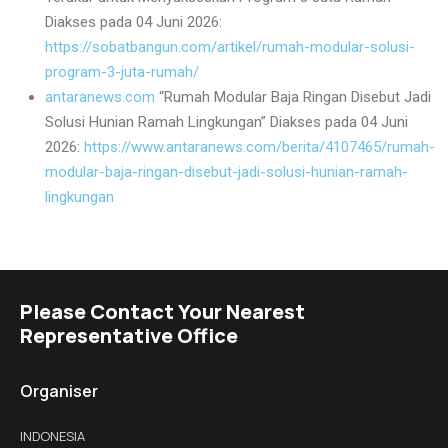
Diakses pada 04 Juni 2026:
https://sobatbangun.com/artikel/rumah-modular-solusi-
program-3-juta-rumah/
antaranews.com
“Rumah Modular Baja Ringan Disebut Jadi
Solusi Hunian Ramah Lingkungan” Diakses pada 04 Juni
2026:
https://www.antaranews.com/berita/4107465/rumah-
modular-baja-ringan-disebut-jadi-solusi-hunian-ramah-
lingkungan
Please Contact Your Nearest
Representative Office
Organiser
INDONESIA